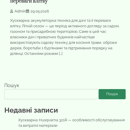
переваги влітку
Admin
29.05.2026
Хускварна: акумуляторна техніка для дачі та її переваги
влітку Літній сезон — це період активного догляду за садом,
газоном та присадибною територією. Саме в цей час
власники дач і приватних будинків найчастіше
використовують садову техніку для косіння трави, обрізки
дерев, боротьби з бур’янами та підтримання порядку на
ділянці. Останніми роками […]
Пошук
Пошук
Недавні записи
Хускварна: Husqvarna 321R — особливості обслуговування
та витратні матеріали